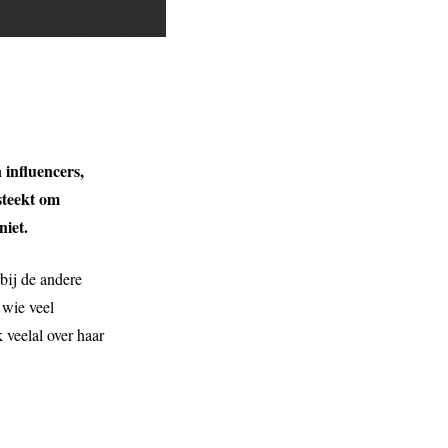
 influencers,
steekt om
niet.
rbij de andere
 wie veel
k veelal over haar