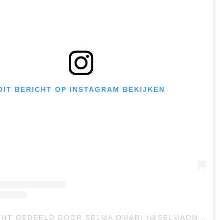
DIT BERICHT OP INSTAGRAM BEKIJKEN
EEN BERICHT GEDEELD DOOR SELMA OMARI (@SELMAOMARI)