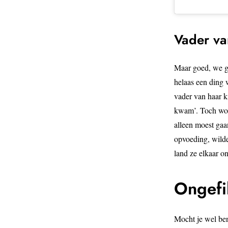
Vader va
Maar goed, we ga
helaas een ding 
vader van haar k
kwam’. Toch wone
alleen moest gaa
opvoeding, wilde 
land ze elkaar o
Ongefi
Mocht je wel ben