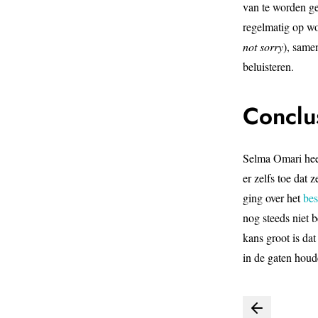
van te worden ge
regelmatig op wo
not sorry
), same
beluisteren.
Conclu
Selma Omari heef
er zelfs toe da
ging over het
bes
nog steeds niet 
kans groot is da
in de gaten houd
Bericht