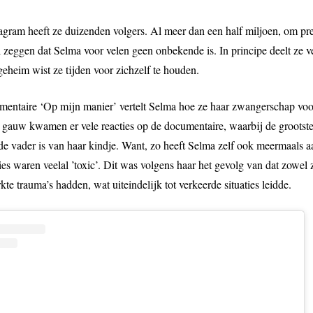
tagram heeft ze duizenden volgers. Al meer dan een half miljoen, om prec
zeggen dat Selma voor velen geen onbekende is. In principe deelt ze ve
geheim wist ze tijden voor zichzelf te houden.
entaire ‘Op mijn manier’ vertelt Selma hoe ze haar zwangerschap voor
 gauw kwamen er vele reacties op de documentaire, waarbij de grootst
de vader is van haar kindje. Want, zo heeft Selma zelf ook meermaals 
es waren veelal ’toxic’. Dit was volgens haar het gevolg van dat zowel z
te trauma’s hadden, wat uiteindelijk tot verkeerde situaties leidde.