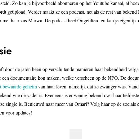
steld. Zo kan je bijvoorbeeld abonneren op het Youtube kanaal, al hoew
rdt geüpload. Verder maakt ze een podcast, net als de rest van bekend
n met haar zus Marwa. De podcast heet Ongefilterd en kan je eigenlijk 
sie
t door de jaren heen op verschillende manieren haar bekendheid verga
t ze een documentaire kon maken, welke verscheen op de NPO. De docu
t bewaarde geheim
van haar leven, namelijk dat ze zwanger was. Vand
bekend wie de vader is. Eveneens is er weinig bekend over haar liefdesl
t ze single is. Benieuwd naar meer van Omari? Volg haar op de socials e
en voor updates!